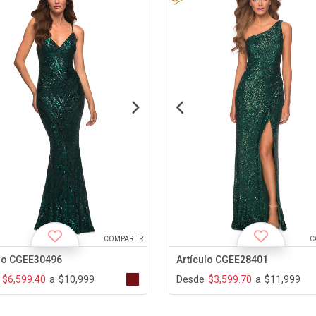
COMPARTIR
C
ulo CGEE30496
Artículo CGEE28401
$6,599.40
a
$10,999
Desde
$3,599.70
a
$11,999