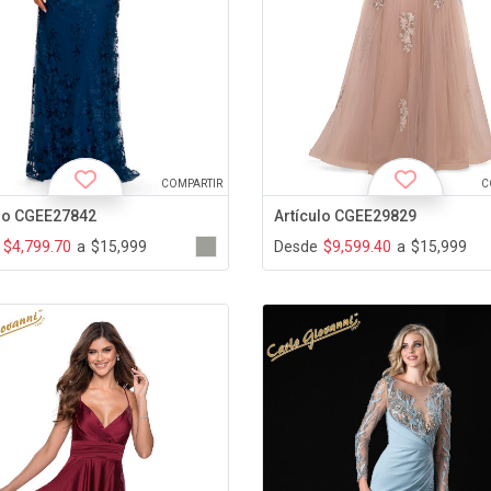
COMPARTIR
C
ulo CGEE27842
Artículo CGEE29829
$4,799.70
a
$15,999
Desde
$9,599.40
a
$15,999