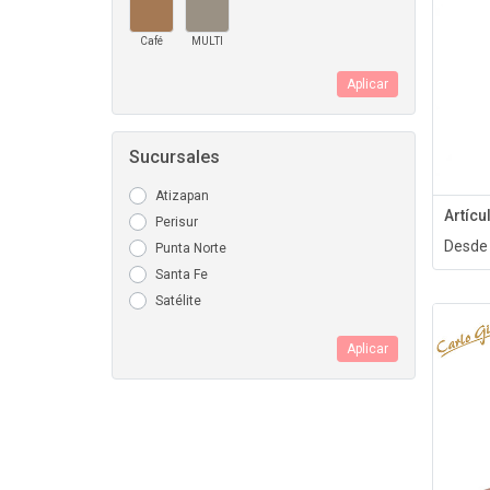
Café
MULTI
Aplicar
Sucursales
Atizapan
Artíc
Perisur
Desde
Punta Norte
Santa Fe
Satélite
Aplicar