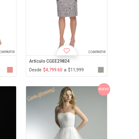
OMPARTIR
COMPARTIR
Artículo CGEE29824
Desde
$4,799.60
a
$11,999
NUEVO