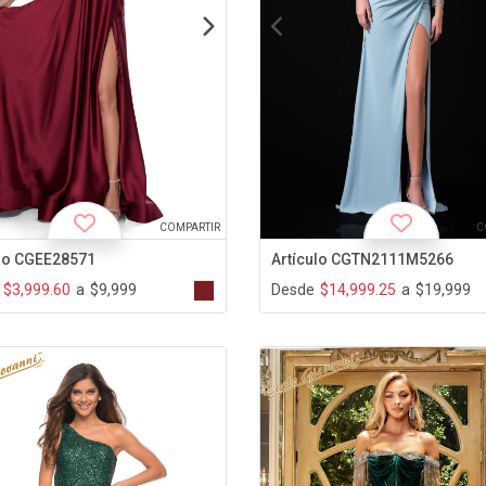
COMPARTIR
C
ulo CGEE28571
Artículo CGTN2111M5266
$3,999.60
a
$9,999
Desde
$14,999.25
a
$19,999