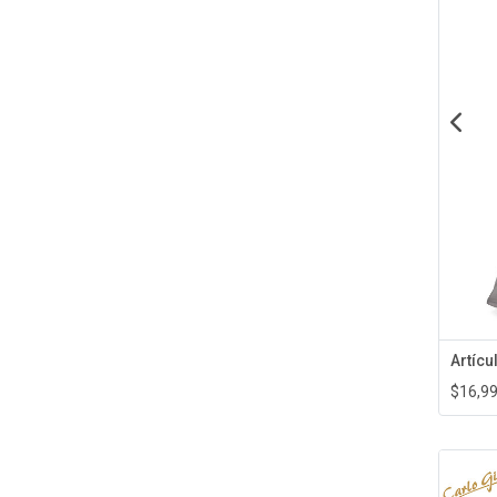
Artíc
$16,9