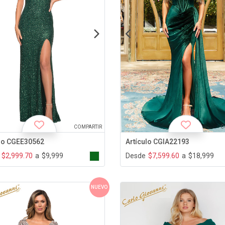
COMPARTIR
C
ulo CGEE30562
Artículo CGIA22193
$2,999.70
a
$9,999
Desde
$7,599.60
a
$18,999
NUEVO