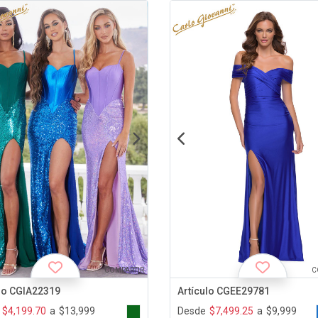
COMPARTIR
C
lo CGIA22319
Artículo CGEE29781
$4,199.70
a
$13,999
Desde
$7,499.25
a
$9,999