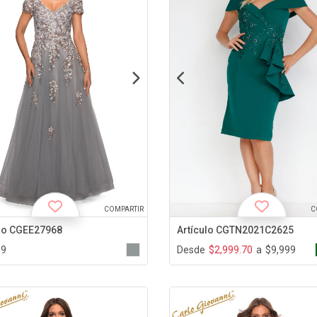
COMPARTIR
C
ulo CGEE27968
Artículo CGTN2021C2625
99
Desde
$2,999.70
a
$9,999