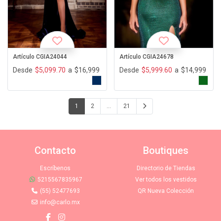
Artículo CGIA24044
Artículo CGIA24678
Desde
$5,099.70
a
$16,999
Desde
$5,999.60
a
$14,999
1
2
…
21
Contacto
Boutiques
Escríbenos
Directorio de Tiendas
5215567835967
Ver todos los vestidos
(55) 52477693
QR Nueva Colección
info@carlo.mx