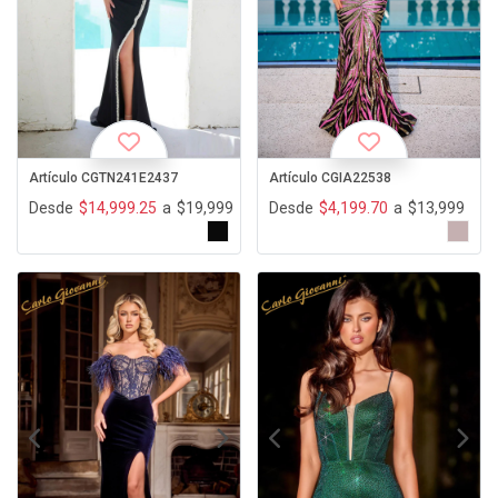
Artículo CGTN241E2437
Artículo CGIA22538
Desde
$14,999.25
a
$19,999
Desde
$4,199.70
a
$13,999