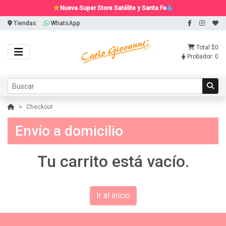
Nueva Super Store Satélite y Santa Fe
Tiendas
WhatsApp
Total
$0
Probador:
0
Checkout
Envío a domicilio
Tu carrito está vacío.
Ir al inicio