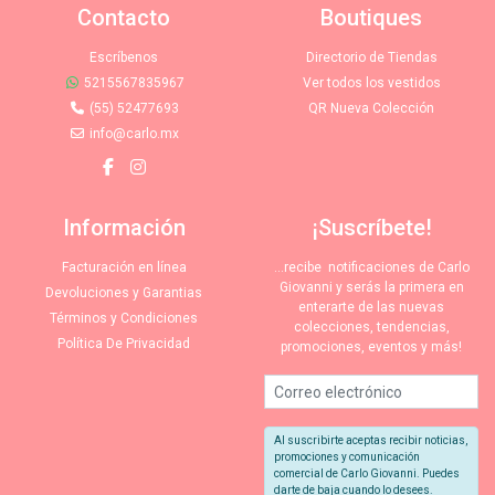
Contacto
Boutiques
Escríbenos
Directorio de Tiendas
5215567835967
Ver todos los vestidos
(55) 52477693
QR Nueva Colección
info@carlo.mx
Información
¡Suscríbete!
Facturación en línea
…recibe notificaciones de Carlo
Giovanni y serás la primera en
Devoluciones y Garantias
enterarte de las nuevas
Términos y Condiciones
colecciones, tendencias,
Política De Privacidad
promociones, eventos y más!
Al suscribirte aceptas recibir noticias,
promociones y comunicación
comercial de Carlo Giovanni. Puedes
darte de baja cuando lo desees.