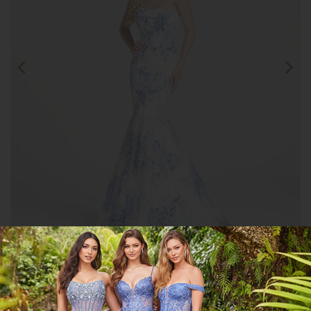
Clic para
ampliar
CGMHEW118111
COMPARTIR