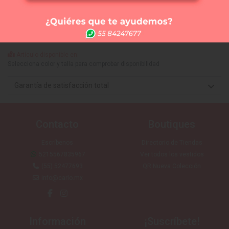
Comprar
Me lo quiero probar
Elige tus 3 vestidos favoritos y te los llevamos a la
tienda que tú quieras (SIN COSTO) para que te los
puedas medir. Sólo CDMX
Artículo disponible en:
Selecciona color y talla para comprobar disponibilidad
Garantía de satisfacción total
Contacto
Boutiques
Escríbenos
Directorio de Tiendas
5215567835967
Ver todos los vestidos
(55) 52477693
QR Nueva Colección
info@carlo.mx
Información
¡Suscríbete!