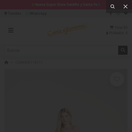
Nueva Super Store Satélite y Santa Fe
Tiendas
WhatsApp
Total
$0
Probador:
0
CGMHEW118111