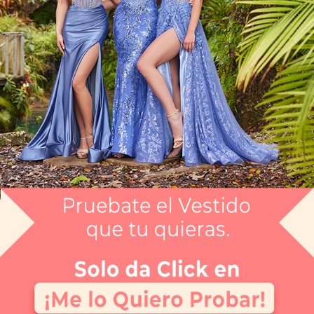
Artículo CGMHEW118111
$11,999
Envío gratis
Selecciona el color que te gusta:
BCO R
¿Tienes dudas de tu talla?
Selecciona tu talla:
Guía de tallas
No disponible
No disponible
No disponible
No disponible
No disponible
8
10
12
14
16
APARTAR
NUEVO