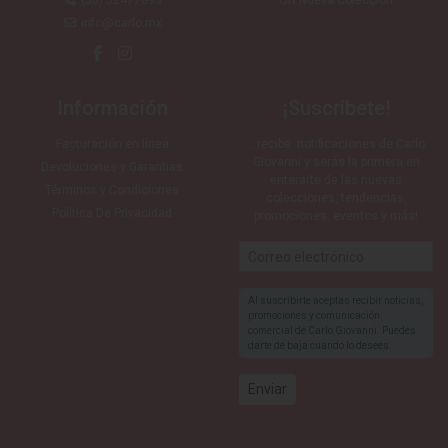
(55) 52477693
QR Nueva Colección
info@carlo.mx
Información
¡Suscríbete!
Facturación en línea
…recibe notificaciones de Carlo
Giovanni y serás la primera en
Devoluciones y Garantias
enterarte de las nuevas
Términos y Condiciones
colecciones, tendencias,
Política De Privacidad
promociones, eventos y más!
Al suscribirte aceptas recibir noticias,
promociones y comunicación
comercial de Carlo Giovanni. Puedes
darte de baja cuando lo desees.