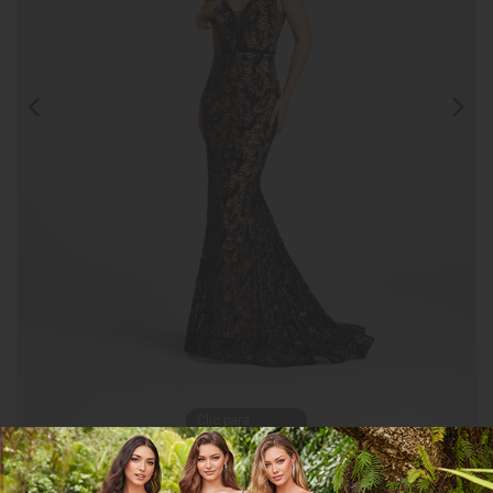
Clic para
ampliar
CGMHEW118087
COMPARTIR