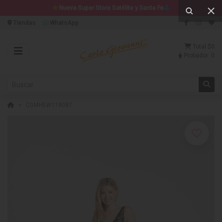
Nueva Super Store Satélite y Santa Fe
Tiendas
WhatsApp
Total
$0
Probador:
0
CGMHEW118087