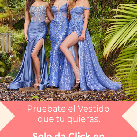
Artículo CGMHEW118087
$9,749.25
a
$12,999
Envío gratis
Selecciona el color que te gusta:
NGO D
¿Tienes dudas de tu talla?