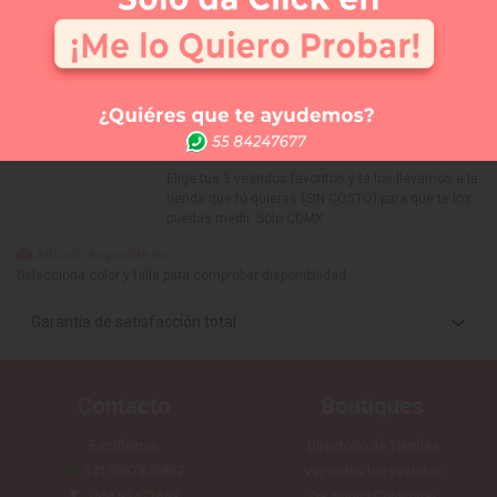
Selecciona tu talla:
Guía de tallas
No disponible
No disponible
No disponible
No disponible
6
8
10
12
APARTAR
NUEVO
Comprar
Me lo quiero probar
Elige tus 3 vestidos favoritos y te los llevamos a la
tienda que tú quieras (SIN COSTO) para que te los
puedas medir. Sólo CDMX
Artículo disponible en:
Selecciona color y talla para comprobar disponibilidad
Garantía de satisfacción total
Contacto
Boutiques
Escríbenos
Directorio de Tiendas
5215567835967
Ver todos los vestidos