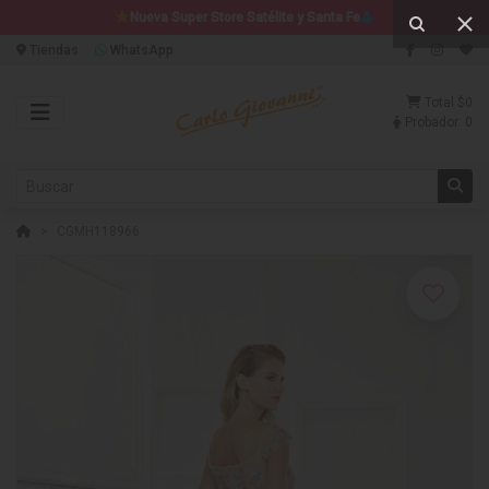
Nueva Super Store Satélite y Santa Fe
Tiendas
WhatsApp
Total
$0
Probador:
0
CGMH118966