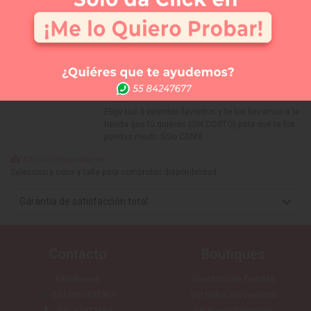
Selecciona tu talla:
Guía de tallas
No disponible
No disponible
No disponible
No disponible
No disponible
8
10
12
14
16
APARTAR
NUEVO
Comprar
Me lo quiero probar
Elige tus 3 vestidos favoritos y te los llevamos a la
tienda que tú quieras (SIN COSTO) para que te los
puedas medir. Sólo CDMX
Artículo disponible en:
Selecciona color y talla para comprobar disponibilidad
Garantía de satisfacción total
Contacto
Boutiques
Escríbenos
Directorio de Tiendas
5215567835967
Ver todos los vestidos