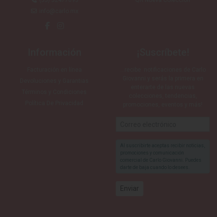
(55) 52477693
QR Nueva Colección
info@carlo.mx
Información
¡Suscríbete!
Facturación en línea
…recibe notificaciones de Carlo
Giovanni y serás la primera en
Devoluciones y Garantias
enterarte de las nuevas
Términos y Condiciones
colecciones, tendencias,
Política De Privacidad
promociones, eventos y más!
Al suscribirte aceptas recibir noticias,
promociones y comunicación
comercial de Carlo Giovanni. Puedes
darte de baja cuando lo desees.