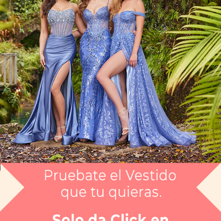
Artículo CGMH118966
$13,999
Envío gratis
Selecciona el color que te gusta:
CHAMPAN
¿Tienes dudas de tu talla?