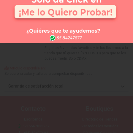
Selecciona tu talla:
Guía de tallas
No disponible
No disponible
No disponible
No disponible
No disponible
No disponible
No disponi
D0
0
2
4
6
8
10
APARTAR
NUEVO
Comprar
Me lo quiero probar
Elige tus 3 vestidos favoritos y te los llevamos a la
tienda que tú quieras (SIN COSTO) para que te los
puedas medir. Sólo CDMX
Artículo disponible en:
Selecciona color y talla para comprobar disponibilidad
Garantía de satisfacción total
Contacto
Boutiques
Escríbenos
Directorio de Tiendas
5215567835967
Ver todos los vestidos