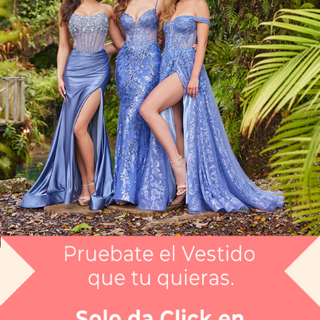
Artículo CGLY8009
$7,499
Envío gratis
Selecciona el color que te gusta:
NGO
¿Tienes dudas de tu talla?