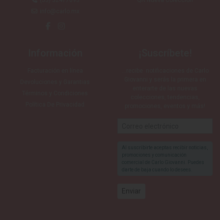
(55) 52477693
QR Nueva Colección
info@carlo.mx
Información
¡Suscríbete!
Facturación en línea
…recibe notificaciones de Carlo
Giovanni y serás la primera en
Devoluciones y Garantias
enterarte de las nuevas
Términos y Condiciones
colecciones, tendencias,
Política De Privacidad
promociones, eventos y más!
Al suscribirte aceptas recibir noticias,
promociones y comunicación
comercial de Carlo Giovanni. Puedes
darte de baja cuando lo desees.