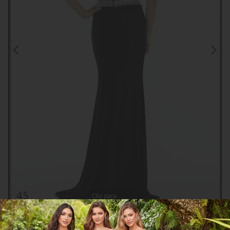
Clic para
ampliar
CGLY8009
COMPARTIR