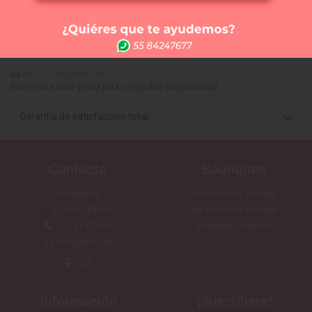
Comprar
Me lo quiero probar
Elige tus 3 vestidos favoritos y te los llevamos a la
tienda que tú quieras (SIN COSTO) para que te los
puedas medir. Sólo CDMX
Artículo disponible en:
Selecciona color y talla para comprobar disponibilidad
Garantía de satisfacción total
Contacto
Boutiques
Escríbenos
Directorio de Tiendas
5215567835967
Ver todos los vestidos
(55) 52477693
QR Nueva Colección
info@carlo.mx
Información
¡Suscríbete!