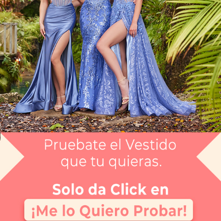
Artículo CGLY1222
$8,999
Envío gratis
Selecciona el color que te gusta:
CARBON R
¿Tienes dudas de tu talla?
Selecciona tu talla:
Guía de tallas
No disponible
No disponible
No disponible
No disponible
No disponible
No disponible
No disponi
0
2
4
6
8
10
12
APARTAR
NUEVO