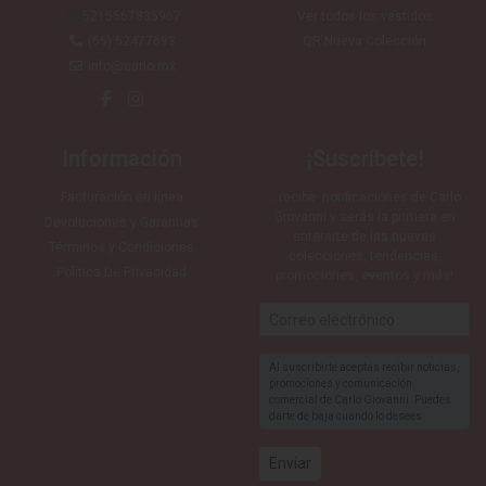
5215567835967
Ver todos los vestidos
(55) 52477693
QR Nueva Colección
info@carlo.mx
Información
¡Suscríbete!
Facturación en línea
…recibe notificaciones de Carlo
Giovanni y serás la primera en
Devoluciones y Garantias
enterarte de las nuevas
Términos y Condiciones
colecciones, tendencias,
Política De Privacidad
promociones, eventos y más!
Al suscribirte aceptas recibir noticias,
promociones y comunicación
comercial de Carlo Giovanni. Puedes
darte de baja cuando lo desees.