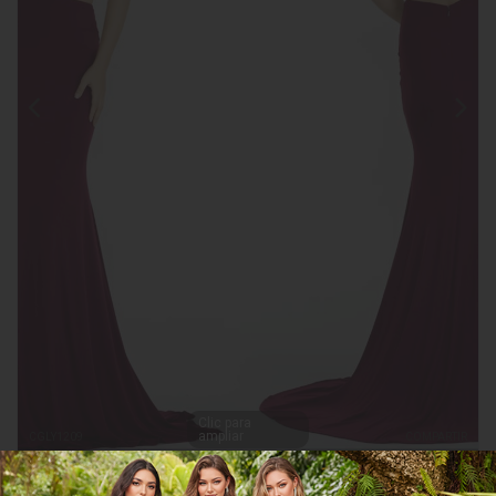
Clic para
ampliar
CGLY1209
COMPARTIR