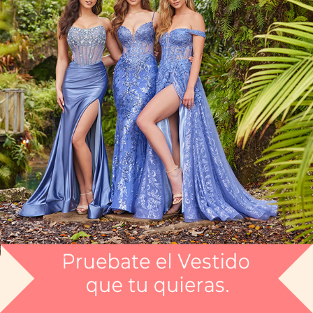
Artículo CGLY1209
$999
Envío gratis
Selecciona el color que te gusta:
NGO
¿Tienes dudas de tu talla?