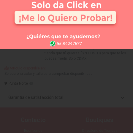
Selecciona tu talla:
8
Guía de tallas
No disponible
No disponible
No disponible
No disponible
No disponible
No disponible
2
4
6
8
10
12
APARTAR
NUEVO
Comprar
Me lo quiero probar
Elige tus 3 vestidos favoritos y te los llevamos a la
tienda que tú quieras (SIN COSTO) para que te los
puedas medir. Sólo CDMX
Artículo disponible en:
Selecciona color y talla para comprobar disponibilidad
Punta Norte
Garantía de satisfacción total
Contacto
Boutiques
Escríbenos
Directorio de Tiendas