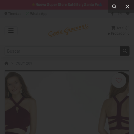
Nueva Super Store Satélite y Santa Fe
Tiendas
WhatsApp
Total
$0
Probador:
0
CGLY1209