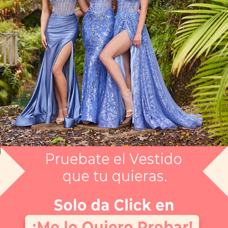
Vestido XV años CGEE24428
$2,999
Envío gratis
Selecciona el color que te gusta:
MULTI
¿Tienes dudas de tu talla?
Selecciona tu talla:
2
Guía de tallas
No disponible
No disponible
No disponible
No disponible
No disponible
No disponible
0
2
4
6
8
10
APARTAR
NUEVO