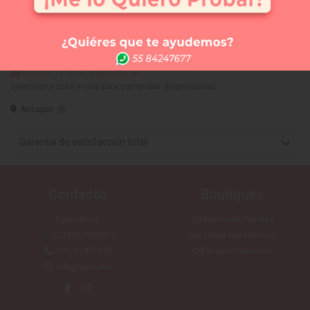
Comprar
Me lo quiero probar
Elige tus 3 vestidos favoritos y te los llevamos a la
tienda que tú quieras (SIN COSTO) para que te los
puedas medir. Sólo CDMX
Vestido XV años disponible en:
Selecciona color y talla para comprobar disponibilidad
Atizapan
Garantía de satisfacción total
Contacto
Boutiques
Escríbenos
Directorio de Tiendas
5215567835967
Ver todos los vestidos
(55) 52477693
QR Nueva Colección
info@carlo.mx