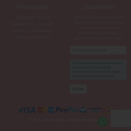
Información
¡Suscríbete!
Facturación en línea
…recibe notificaciones de Carlo
Giovanni y serás la primera en
Devoluciones y Garantias
enterarte de las nuevas
Términos y Condiciones
colecciones, tendencias,
Política De Privacidad
promociones, eventos y más!
Al suscribirte aceptas recibir noticias,
promociones y comunicación
comercial de Carlo Giovanni. Puedes
darte de baja cuando lo desees.
© 2025 Carlo Giovanni Derechos Reservados