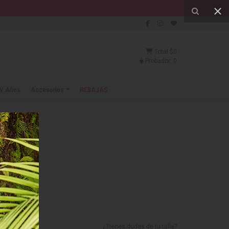
Total
$0
Probador:
0
V Años
Accesorios
REBAJAS
O
¿Tienes dudas de tu talla?