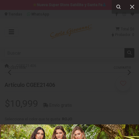
Nueva Super Store Satélite y Santa Fe
Tiendas
WhatsApp
Total
$0
Probador:
0
CGEE21406
CGEE21406
COMPARTIR
Artículo CGEE21406
$10,999
Envío gratis
Selecciona el color que te gusta:
ROJO