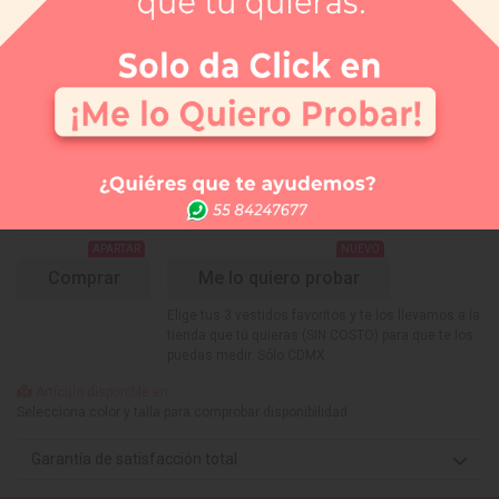
Selecciona el color que te gusta:
ROJO
¿Tienes dudas de tu talla?
Selecciona tu talla:
Guía de tallas
No disponible
No disponible
No disponible
No disponible
No disponible
No disponible
2
4
6
8
10
12
APARTAR
NUEVO
Comprar
Me lo quiero probar
Elige tus 3 vestidos favoritos y te los llevamos a la
tienda que tú quieras (SIN COSTO) para que te los
puedas medir. Sólo CDMX
Artículo disponible en:
Selecciona color y talla para comprobar disponibilidad
Garantía de satisfacción total