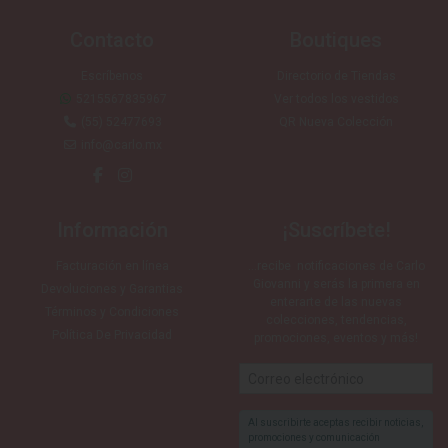
Contacto
Boutiques
Escríbenos
Directorio de Tiendas
5215567835967
Ver todos los vestidos
(55) 52477693
QR Nueva Colección
info@carlo.mx
Información
¡Suscríbete!
Facturación en línea
…recibe notificaciones de Carlo
Giovanni y serás la primera en
Devoluciones y Garantias
enterarte de las nuevas
Términos y Condiciones
colecciones, tendencias,
Política De Privacidad
promociones, eventos y más!
Al suscribirte aceptas recibir noticias,
promociones y comunicación