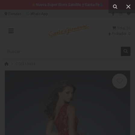
Nueva Super Store Satélite y Santa Fe
Tiendas
WhatsApp
Total
$0
Probador:
0
CGEE19934