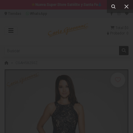
Nueva Super Store Satélite y Santa Fe
Tiendas
WhatsApp
Total
$0
Probador:
0
CGAH58250Z