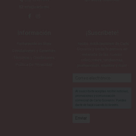
(55) 52477693
QR Nueva Colección
info@carlo.mx
Información
¡Suscríbete!
Facturación en línea
…recibe notificaciones de Carlo
Giovanni y serás la primera en
Devoluciones y Garantias
enterarte de las nuevas
Términos y Condiciones
colecciones, tendencias,
Política De Privacidad
promociones, eventos y más!
Al suscribirte aceptas recibir noticias,
promociones y comunicación
comercial de Carlo Giovanni. Puedes
darte de baja cuando lo desees.