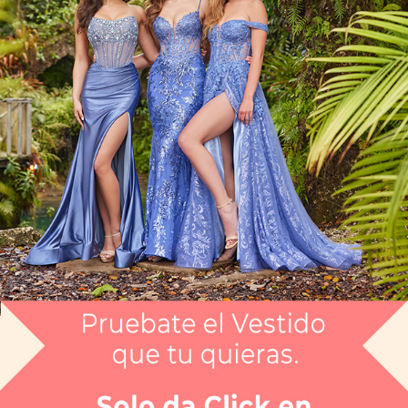
Artículo CGAH58250Z
$6,999
Envío gratis
Selecciona el color que te gusta:
MEDIANOCHE DESN
¿Tienes dudas de tu talla?