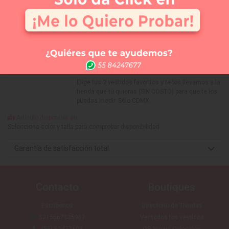
Selecciona tu talla:
Guía de tallas
No disponible
No disponible
No disponible
No disponible
No disponible
No disponible
2
4
6
8
10
12
APARTAR
NUEVO
Comprar
Me lo quiero probar
Elige tus 3 vestidos favoritos y te los llevamos a la
tienda que tú quieras (SIN COSTO) para que te los
puedas medir. Sólo CDMX
Artículo disponible en:
Selecciona color y talla para comprobar disponibilidad
Garantía de satisfacción total
Contacto
Boutiques
Escríbenos
Directorio de Tiendas
5215567835967
Ver todos los vestidos