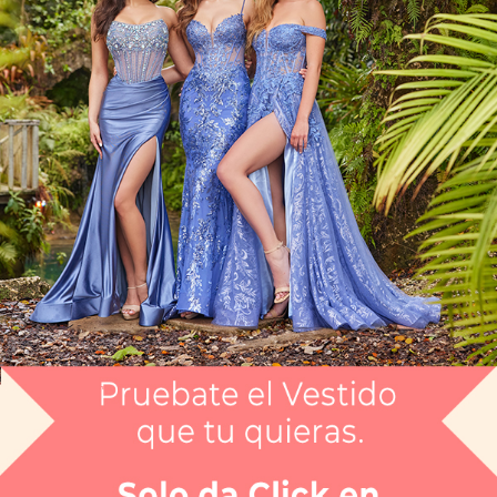
Artículo CGAH57939
$6,999
Envío gratis
Selecciona el color que te gusta:
GUN X
¿Tienes dudas de tu talla?