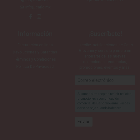
(55) 52477693
QR Nueva Colección
info@carlo.mx
Información
¡Suscríbete!
Facturación en línea
…recibe notificaciones de Carlo
Giovanni y serás la primera en
Devoluciones y Garantias
enterarte de las nuevas
Términos y Condiciones
colecciones, tendencias,
Política De Privacidad
promociones, eventos y más!
Al suscribirte aceptas recibir noticias,
promociones y comunicación
comercial de Carlo Giovanni. Puedes
darte de baja cuando lo desees.