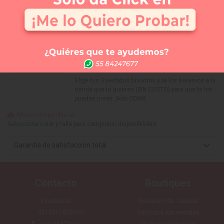
Selecciona tu talla:
Guía de tallas
No disponible
No disponible
No disponible
No disponible
No disponible
No disponible
No disponi
4
6
8
10
12
14
16
APARTAR
NUEVO
Comprar
Me lo quiero probar
Elige tus 3 vestidos favoritos y te los llevamos a la
tienda que tú quieras (SIN COSTO) para que te los
puedas medir. Sólo CDMX
Artículo disponible en:
Selecciona color y talla para comprobar disponibilidad
Garantía de satisfacción total
Contacto
Boutiques
Escríbenos
Directorio de Tiendas
5215567835967
Ver todos los vestidos