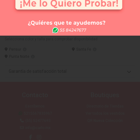
Comprar
Me lo quiero probar
Elige tus 3 vestidos favoritos y te los llevamos a la
tienda que tú quieras (SIN COSTO) para que te los
puedas medir. Sólo CDMX
Artículo disponible en:
Selecciona color y talla para comprobar disponibilidad
Perisur
Santa Fe
Punta Norte
Garantía de satisfacción total
Contacto
Boutiques
Escríbenos
Directorio de Tiendas
5215567835967
Ver todos los vestidos
(55) 52477693
QR Nueva Colección
info@carlo.mx