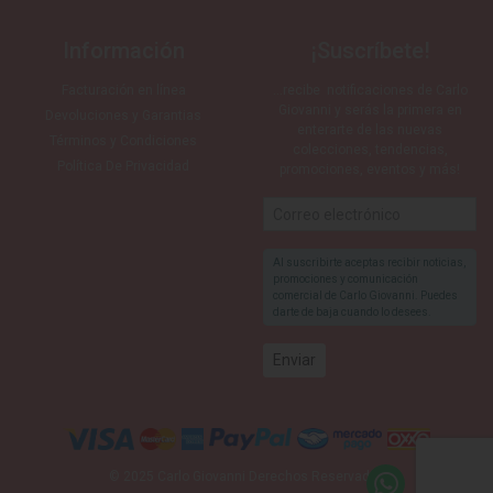
Información
¡Suscríbete!
Facturación en línea
…recibe notificaciones de Carlo
Giovanni y serás la primera en
Devoluciones y Garantias
enterarte de las nuevas
Términos y Condiciones
colecciones, tendencias,
Política De Privacidad
promociones, eventos y más!
Al suscribirte aceptas recibir noticias,
promociones y comunicación
comercial de Carlo Giovanni. Puedes
darte de baja cuando lo desees.
© 2025 Carlo Giovanni Derechos Reservados