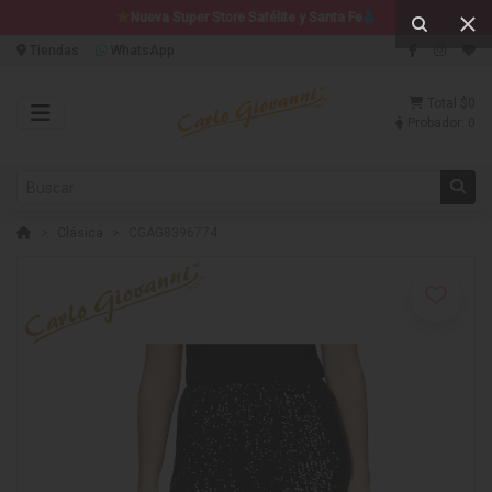
Nueva Super Store Satélite y Santa Fe
Tiendas
WhatsApp
Total
$0
Probador:
0
Clásica
CGAG8396774