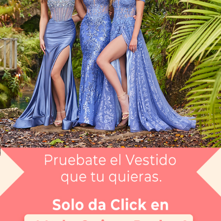
Artículo CGAG8396774
$4,999
Envío gratis
Selecciona el color que te gusta:
NEGRO
¿Tienes dudas de tu talla?
Selecciona tu talla:
CH
Guía de tallas
No disponible
No disponible
No disponible
No disponible
CH
M
G
EG
APARTAR
NUEVO