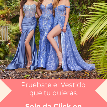
Artículo CGAG325794
$4,699
Envío gratis
Selecciona el color que te gusta:
ROJO BRILLANTE
¿Tienes dudas de tu talla?