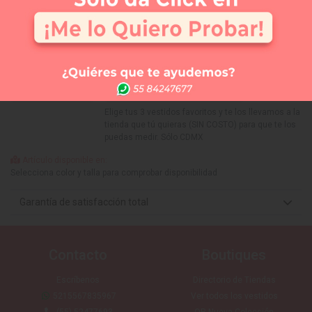
Selecciona tu talla:
Guía de tallas
No disponible
No disponible
No disponible
No disponible
CH
M
G
EG
APARTAR
NUEVO
Comprar
Me lo quiero probar
Elige tus 3 vestidos favoritos y te los llevamos a la
tienda que tú quieras (SIN COSTO) para que te los
puedas medir. Sólo CDMX
Artículo disponible en:
Selecciona color y talla para comprobar disponibilidad
Garantía de satisfacción total
Contacto
Boutiques
Escríbenos
Directorio de Tiendas
5215567835967
Ver todos los vestidos