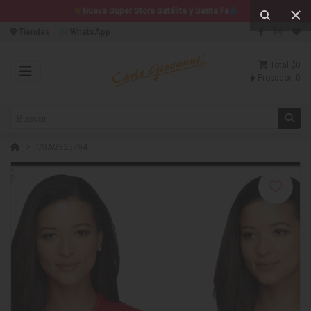
Nueva Super Store Satélite y Santa Fe
Tiendas
WhatsApp
Total
$0
Probador:
0
CGAG325794