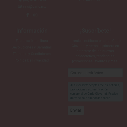
(55) 52477693
QR Nueva Colección
info@carlo.mx
Información
¡Suscríbete!
Facturación en línea
…recibe notificaciones de Carlo
Giovanni y serás la primera en
Devoluciones y Garantias
enterarte de las nuevas
Términos y Condiciones
colecciones, tendencias,
Política De Privacidad
promociones, eventos y más!
Al suscribirte aceptas recibir noticias,
promociones y comunicación
comercial de Carlo Giovanni. Puedes
darte de baja cuando lo desees.