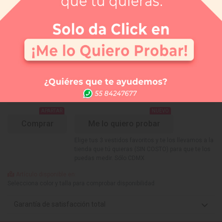
Selecciona el color que te gusta:
TEAL MULTI
¿Tienes dudas de tu talla?
Selecciona tu talla:
Guía de tallas
No disponible
No disponible
No disponible
No disponible
CH
M
G
EG
APARTAR
NUEVO
Comprar
Me lo quiero probar
Elige tus 3 vestidos favoritos y te los llevamos a la
tienda que tú quieras (SIN COSTO) para que te los
puedas medir. Sólo CDMX
Artículo disponible en:
Selecciona color y talla para comprobar disponibilidad
Garantía de satisfacción total