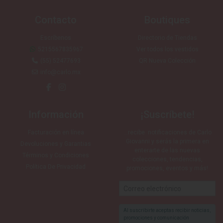
Contacto
Boutiques
Escríbenos
Directorio de Tiendas
5215567835967
Ver todos los vestidos
(55) 52477693
QR Nueva Colección
info@carlo.mx
Información
¡Suscríbete!
Facturación en línea
…recibe notificaciones de Carlo
Giovanni y serás la primera en
Devoluciones y Garantias
enterarte de las nuevas
Términos y Condiciones
colecciones, tendencias,
Política De Privacidad
promociones, eventos y más!
Al suscribirte aceptas recibir noticias,
promociones y comunicación