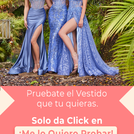
Vestido Largo CGAG1211421
$7,999
Envío gratis
Selecciona el color que te gusta:
NEGRO
¿Tienes dudas de tu talla?
Selecciona tu talla:
8
Guía de tallas
No disponible
No disponible
No disponible
No disponible
No disponible
No disponible
No disponi
6
8
10
12
14
16
18
APARTAR
NUEVO