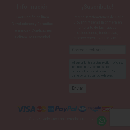
Información
¡Suscríbete!
Facturación en línea
…recibe notificaciones de Carlo
Giovanni y serás la primera en
Devoluciones y Garantias
enterarte de las nuevas
Términos y Condiciones
colecciones, tendencias,
Política De Privacidad
promociones, eventos y más!
Al suscribirte aceptas recibir noticias,
promociones y comunicación
comercial de Carlo Giovanni. Puedes
darte de baja cuando lo desees.
© 2025 Carlo Giovanni Derechos Reservados