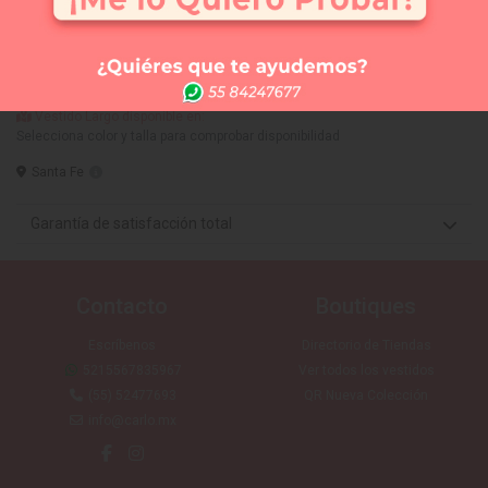
Comprar
Me lo quiero probar
Elige tus 3 vestidos favoritos y te los llevamos a la
tienda que tú quieras (SIN COSTO) para que te los
puedas medir. Sólo CDMX
Vestido Largo disponible en:
Selecciona color y talla para comprobar disponibilidad
Santa Fe
Garantía de satisfacción total
Contacto
Boutiques
Escríbenos
Directorio de Tiendas
5215567835967
Ver todos los vestidos
(55) 52477693
QR Nueva Colección
info@carlo.mx