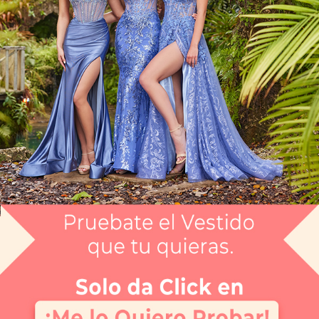
Vestido Mamá de los Novios CGEE31937
$12,999
Envío gratis
Selecciona el color que te gusta:
MALVA
¿Tienes dudas de tu talla?
Selecciona tu talla:
10
Guía de tallas
No disponible
No disponible
No disponible
No disponible
No disponible
10
12
14
16
18
APARTAR
NUEVO