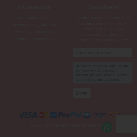
Información
¡Suscríbete!
Facturación en línea
…recibe notificaciones de Carlo
Giovanni y serás la primera en
Devoluciones y Garantias
enterarte de las nuevas
Términos y Condiciones
colecciones, tendencias,
Política De Privacidad
promociones, eventos y más!
Al suscribirte aceptas recibir noticias,
promociones y comunicación
comercial de Carlo Giovanni. Puedes
darte de baja cuando lo desees.
© 2025 Carlo Giovanni Derechos Reservados