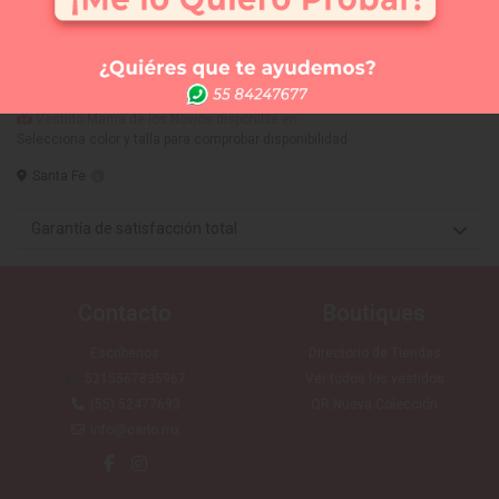
Comprar
Me lo quiero probar
Elige tus 3 vestidos favoritos y te los llevamos a la
tienda que tú quieras (SIN COSTO) para que te los
puedas medir. Sólo CDMX
Vestido Mamá de los Novios disponible en:
Selecciona color y talla para comprobar disponibilidad
Santa Fe
Garantía de satisfacción total
Contacto
Boutiques
Escríbenos
Directorio de Tiendas
5215567835967
Ver todos los vestidos
(55) 52477693
QR Nueva Colección
info@carlo.mx