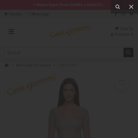
Nueva Super Store Satélite y Santa Fe
Tiendas
WhatsApp
Total
$0
Probador:
0
Mamá de los Novios
CGEE31937