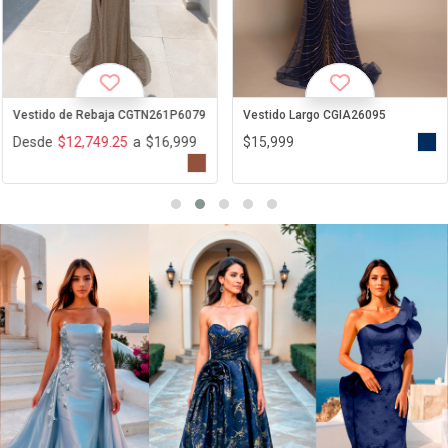
Vestido de Rebaja CGTN261P6079
Vestido Largo CGIA26095
Desde
$12,749.25
a
$16,999
$15,999