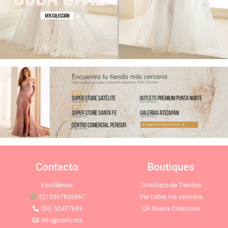
Contacto
Boutiques
Escríbenos
Directorio de Tiendas
5215567835967
Ver todos los vestidos
(55) 52477693
QR Nueva Colección
info@carlo.mx