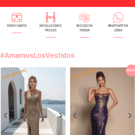
ENVÍO GRATIS
DEVOLUCIONES
RECOGE EN
WHATSAPP EN
FÁCILES
TIENDA
LÍNEA
#AmamosLosVestidos
NUEV