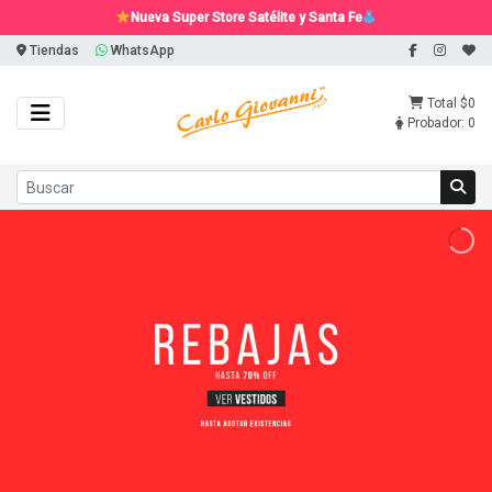
Nueva Super Store Satélite y Santa Fe
Tiendas
WhatsApp
Total
$0
Probador:
0