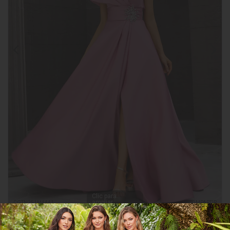
Clic para
ampliar
CGTN251M4441
COMPARTIR