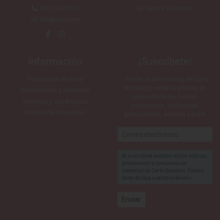
(55) 52477693
QR Nueva Colección
info@carlo.mx
Información
¡Suscríbete!
Facturación en línea
…recibe notificaciones de Carlo
Giovanni y serás la primera en
Devoluciones y Garantias
enterarte de las nuevas
Términos y Condiciones
colecciones, tendencias,
Política De Privacidad
promociones, eventos y más!
Al suscribirte aceptas recibir noticias,
promociones y comunicación
comercial de Carlo Giovanni. Puedes
darte de baja cuando lo desees.