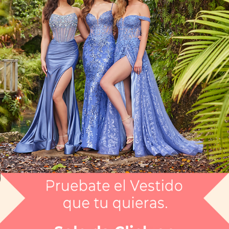
Vestido Largo CGTN251M4441
$11,999
$8,999.25
Envío gratis
Selecciona el color que te gusta:
ROSA
¿Tienes dudas de tu talla?
Selecciona tu talla:
4
Guía de tallas
No disponible
No disponible
No disponible
No disponible
No disponible
No disponible
No disponi
4
6
8
10
12
14
16
No disponible
18