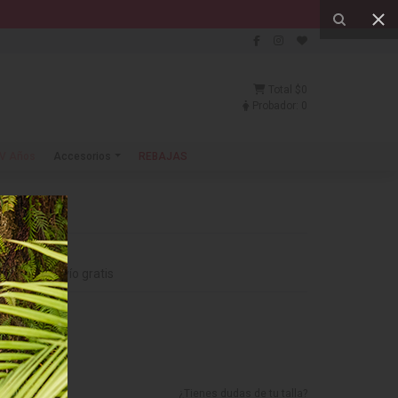
Total
$0
Probador:
0
V Años
Accesorios
REBAJAS
P2216
.7
Envío gratis
AMPAGNE
¿Tienes dudas de tu talla?