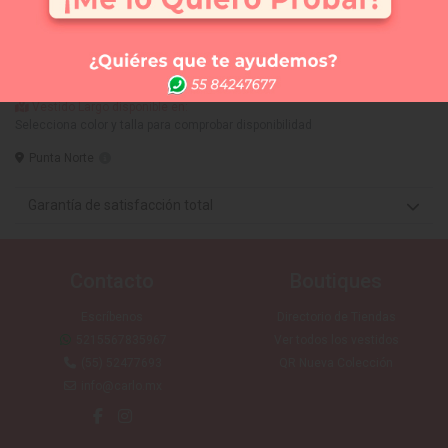
Comprar
Me lo quiero probar
Elige tus 3 vestidos favoritos y te los llevamos a la
tienda que tú quieras (SIN COSTO) para que te los
puedas medir. Sólo CDMX
Vestido Largo disponible en:
Selecciona color y talla para comprobar disponibilidad
Punta Norte
Garantía de satisfacción total
Contacto
Boutiques
Escríbenos
Directorio de Tiendas
5215567835967
Ver todos los vestidos
(55) 52477693
QR Nueva Colección
info@carlo.mx