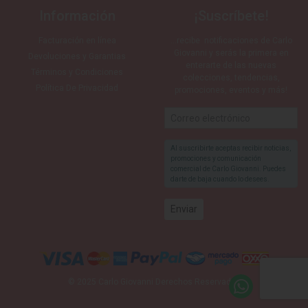
Información
¡Suscríbete!
Facturación en línea
…recibe notificaciones de Carlo
Giovanni y serás la primera en
Devoluciones y Garantias
enterarte de las nuevas
Términos y Condiciones
colecciones, tendencias,
Política De Privacidad
promociones, eventos y más!
Al suscribirte aceptas recibir noticias,
promociones y comunicación
comercial de Carlo Giovanni. Puedes
darte de baja cuando lo desees.
© 2025 Carlo Giovanni Derechos Reservados