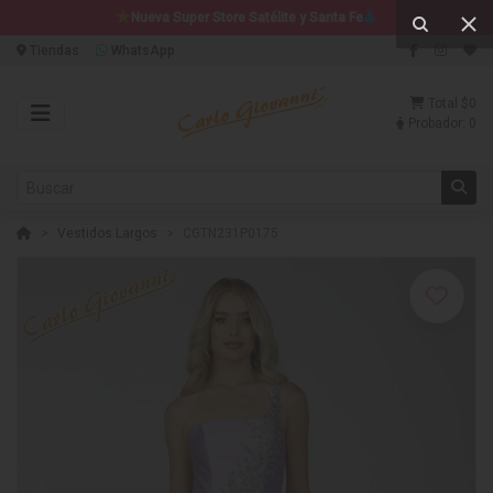
Nueva Super Store Satélite y Santa Fe
Tiendas
WhatsApp
Total
$0
Probador:
0
Vestidos Largos
CGTN231P0175