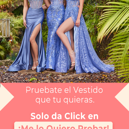
Vestido Largo CGTN231P0175
$9,999
$4,999.5
Envío gratis
Selecciona el color que te gusta:
LAVANDA
¿Tienes dudas de tu talla?
Selecciona tu talla:
4
Guía de tallas
No disponible
No disponible
No disponible
No disponible
No disponible
No disponible
No disponi
2
4
6
8
10
12
14
APARTAR
NUEVO