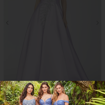
Clic para
ampliar
CGTN231P0175
COMPARTIR