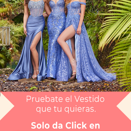
Vestido Largo CGMHEW36013
$16,999
$10,199.4
Envío gratis
Selecciona el color que te gusta:
NEGRO
¿Tienes dudas de tu talla?
Selecciona tu talla:
0
Guía de tallas
No disponible
No disponible
No disponible
No disponible
No disponible
No disponible
0
2
4
6
8
10
APARTAR
NUEVO