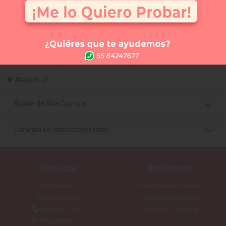
Comprar
Me lo quiero probar
Elige tus 3 vestidos favoritos y te los llevamos a la
tienda que tú quieras (SIN COSTO) para que te los
puedas medir. Sólo CDMX
Vestido Largo disponible en:
Selecciona color y talla para comprobar disponibilidad
Atizapan
Ajuste de Alta Costura
Garantía de satisfacción total
Contacto
Boutiques
Escríbenos
Directorio de Tiendas
5215567835967
Ver todos los vestidos
(55) 52477693
QR Nueva Colección
info@carlo.mx