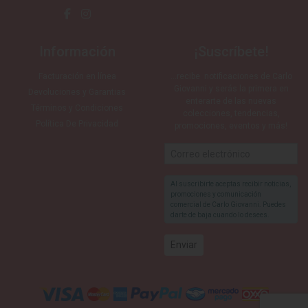
Información
¡Suscríbete!
Facturación en línea
…recibe notificaciones de Carlo
Giovanni y serás la primera en
Devoluciones y Garantias
enterarte de las nuevas
Términos y Condiciones
colecciones, tendencias,
Política De Privacidad
promociones, eventos y más!
Al suscribirte aceptas recibir noticias,
promociones y comunicación
comercial de Carlo Giovanni. Puedes
darte de baja cuando lo desees.