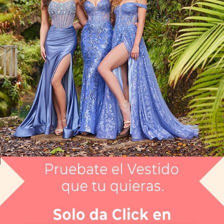
Vestido Largo CGEE33415
$8,999
Envío gratis
Selecciona el color que te gusta:
BLANCO
¿Tienes dudas de tu talla?
Selecciona tu talla:
4
Guía de tallas
No disponible
No disponible
No disponible
No disponible
No disponible
No disponible
2
4
6
8
10
12
APARTAR
NUEVO