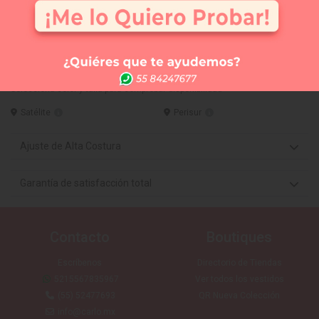
Comprar
Me lo quiero probar
Elige tus 3 vestidos favoritos y te los llevamos a la
tienda que tú quieras (SIN COSTO) para que te los
puedas medir. Sólo CDMX
Vestido Largo disponible en:
Selecciona color y talla para comprobar disponibilidad
Satélite
Perisur
Ajuste de Alta Costura
Garantía de satisfacción total
Contacto
Boutiques
Escríbenos
Directorio de Tiendas
5215567835967
Ver todos los vestidos
(55) 52477693
QR Nueva Colección
info@carlo.mx