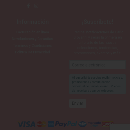
Información
¡Suscríbete!
Facturación en línea
…recibe notificaciones de Carlo
Giovanni y serás la primera en
Devoluciones y Garantias
enterarte de las nuevas
Términos y Condiciones
colecciones, tendencias,
Política De Privacidad
promociones, eventos y más!
Al suscribirte aceptas recibir noticias,
promociones y comunicación
comercial de Carlo Giovanni. Puedes
darte de baja cuando lo desees.