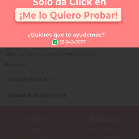
APARTAR
NUEVO
Comprar
Me lo quiero probar
Elige tus 3 vestidos favoritos y te los llevamos a la
tienda que tú quieras (SIN COSTO) para que te los
puedas medir. Sólo CDMX
Vestido Largo disponible en:
Selecciona color y talla para comprobar disponibilidad
Satélite
Ajuste de Alta Costura
Garantía de satisfacción total
Contacto
Boutiques
Escríbenos
Directorio de Tiendas
5215567835967
Ver todos los vestidos