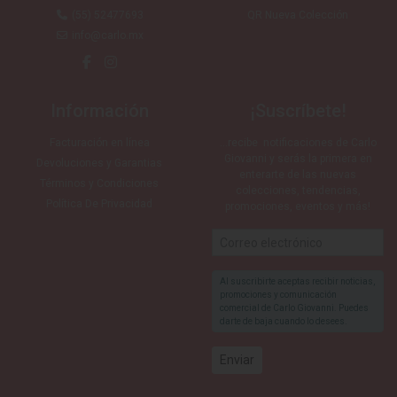
(55) 52477693
QR Nueva Colección
info@carlo.mx
Información
¡Suscríbete!
Facturación en línea
…recibe notificaciones de Carlo
Giovanni y serás la primera en
Devoluciones y Garantias
enterarte de las nuevas
Términos y Condiciones
colecciones, tendencias,
Política De Privacidad
promociones, eventos y más!
Al suscribirte aceptas recibir noticias,
promociones y comunicación
comercial de Carlo Giovanni. Puedes
darte de baja cuando lo desees.