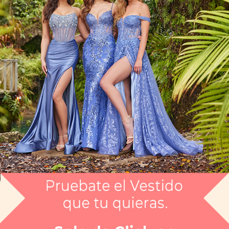
Vestido Largo CGEE32804
$13,999
Envío gratis
Selecciona el color que te gusta:
MARINO
¿Tienes dudas de tu talla?
Selecciona tu talla:
0
Guía de tallas
No disponible
No disponible
No disponible
No disponible
No disponible
No disponible
No disponi
D0
0
2
4
6
8
10
No disponible
12