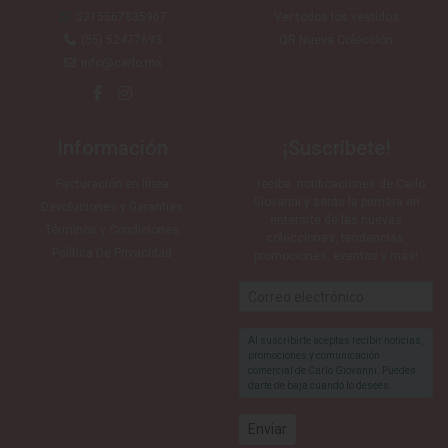
5215567835967
Ver todos los vestidos
(55) 52477693
QR Nueva Colección
info@carlo.mx
Información
¡Suscríbete!
Facturación en línea
…recibe notificaciones de Carlo
Giovanni y serás la primera en
Devoluciones y Garantias
enterarte de las nuevas
Términos y Condiciones
colecciones, tendencias,
Política De Privacidad
promociones, eventos y más!
Al suscribirte aceptas recibir noticias,
promociones y comunicación
comercial de Carlo Giovanni. Puedes
darte de baja cuando lo desees.