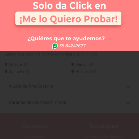
APARTAR
NUEVO
Comprar
Me lo quiero probar
Elige tus 3 vestidos favoritos y te los llevamos a la
tienda que tú quieras (SIN COSTO) para que te los
puedas medir. Sólo CDMX
Vestido Largo disponible en:
Selecciona color y talla para comprobar disponibilidad
Satélite
Perisur
Santa Fe
Atizapan
Ajuste de Alta Costura
Garantía de satisfacción total
Contacto
Boutiques
Escríbenos
Directorio de Tiendas