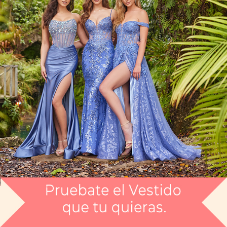
Vestido Largo CGEE32057
$15,999
Envío gratis
Selecciona el color que te gusta:
AZUL
¿Tienes dudas de tu talla?
Selecciona tu talla:
0
Guía de tallas
No disponible
No disponible
No disponible
No disponible
No disponible
No disponible
No disponi
D0
0
2
4
6
8
10
No disponible
12