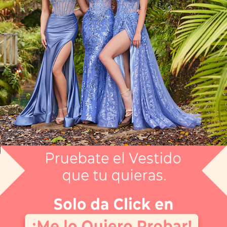
Artículo CGAG8366625
$4,999
Envío gratis
Selecciona el color que te gusta:
NEGRO
¿Tienes dudas de tu talla?
Selecciona tu talla:
M
Guía de tallas
No disponible
No disponible
No disponible
No disponible
CH
M
G
EG
APARTAR
NUEVO