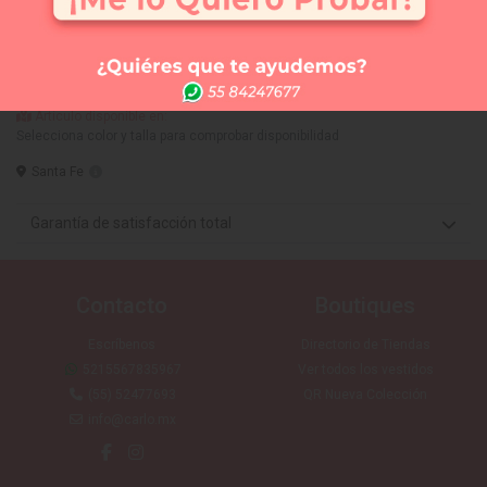
Comprar
Me lo quiero probar
Elige tus 3 vestidos favoritos y te los llevamos a la
tienda que tú quieras (SIN COSTO) para que te los
puedas medir. Sólo CDMX
Artículo disponible en:
Selecciona color y talla para comprobar disponibilidad
Santa Fe
Garantía de satisfacción total
Contacto
Boutiques
Escríbenos
Directorio de Tiendas
5215567835967
Ver todos los vestidos
(55) 52477693
QR Nueva Colección
info@carlo.mx