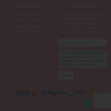
Información
¡Suscríbete!
Facturación en línea
…recibe notificaciones de Carlo
Giovanni y serás la primera en
Devoluciones y Garantias
enterarte de las nuevas
Términos y Condiciones
colecciones, tendencias,
Política De Privacidad
promociones, eventos y más!
Al suscribirte aceptas recibir noticias,
promociones y comunicación
comercial de Carlo Giovanni. Puedes
darte de baja cuando lo desees.
© 2025 Carlo Giovanni Derechos Reservados