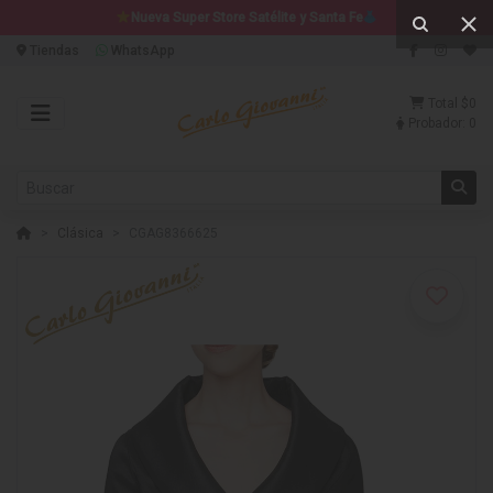
Nueva Super Store Satélite y Santa Fe
Tiendas
WhatsApp
Total
$0
Probador:
0
Clásica
CGAG8366625