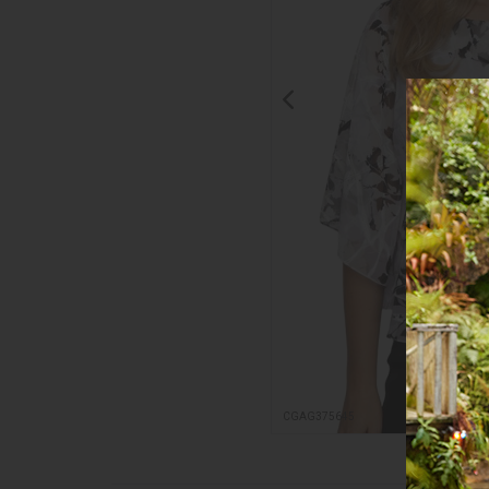
Clic pa
amplia
CGAG375645