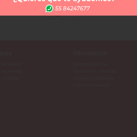
ulo CGEE23449
Artículo CGTN231P0181
99
Desde
$2,999.70
a
$9,999
ques
Información
o de Tiendas
Facturación en línea
 los vestidos
Devoluciones y Garantias
 Colección
Términos y Condiciones
Política De Privacidad