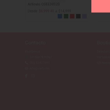
Artículo CGEE30320
Artíc
Desde
$8,999.40
a
$14,999
$16,9
Contacto
Bouti
Escríbenos
Directori
5215567835967
Ver todos
(55) 52477693
QR Nueva
info@carlo.mx