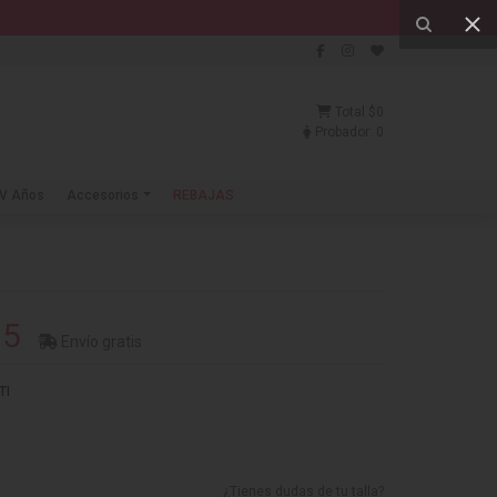
Total
$0
Probador:
0
V Años
Accesorios
REBAJAS
25
Envío gratis
TI
¿Tienes dudas de tu talla?