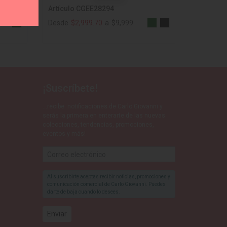
Artículo CGEE28294
Desde
$2,999.70
a
$9,999
¡Suscríbete!
…recibe notificaciones de Carlo Giovanni y
serás la primera en enterarte de las nuevas
colecciones, tendencias, promociones,
eventos y más!
Al suscribirte aceptas recibir noticias, promociones y
comunicación comercial de Carlo Giovanni. Puedes
darte de baja cuando lo desees.