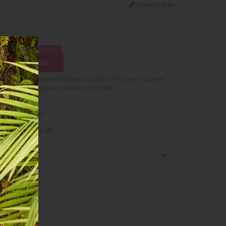
Guía de tallas
ble
 disponible
NUEVO
quiero probar
estidos favoritos y te los llevamos a la tienda que tú quieras
para que te los puedas medir. Sólo CDMX
r disponibilidad
Punta Norte