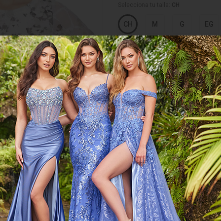
Selecciona tu talla:
CH
No disponible
No disponible
No disponi
No
CH
M
G
EG
APARTAR
Comprar
Me lo 
Elige tus 3 v
(SIN COSTO) 
Artículo disponible en:
Selecciona color y talla para comproba
Perisur
Garantía de satisfacción total
ra
r
COMPARTIR